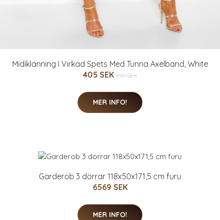
Midiklänning I Virkad Spets Med Tunna Axelband, White
405 SEK
810 SEK
MER INFO!
Garderob 3 dörrar 118x50x171,5 cm furu
6569 SEK
MER INFO!