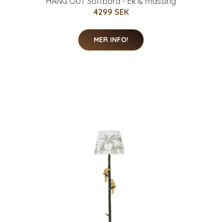
HANG OUT Soffbord - Ek & mässing
4299 SEK
MER INFO!