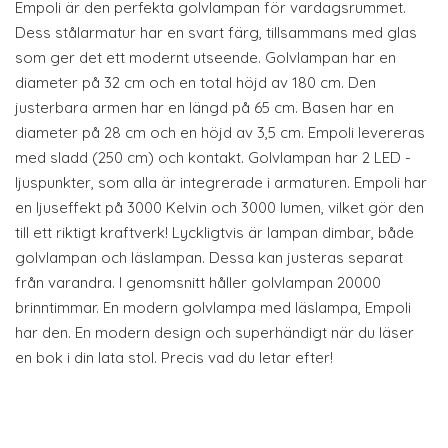
Empoli är den perfekta golvlampan för vardagsrummet.
Dess stålarmatur har en svart färg, tillsammans med glas
som ger det ett modernt utseende. Golvlampan har en
diameter på 32 cm och en total höjd av 180 cm. Den
justerbara armen har en längd på 65 cm. Basen har en
diameter på 28 cm och en höjd av 3,5 cm. Empoli levereras
med sladd (250 cm) och kontakt. Golvlampan har 2 LED -
ljuspunkter, som alla är integrerade i armaturen. Empoli har
en ljuseffekt på 3000 Kelvin och 3000 lumen, vilket gör den
till ett riktigt kraftverk! Lyckligtvis är lampan dimbar, både
golvlampan och läslampan. Dessa kan justeras separat
från varandra. I genomsnitt håller golvlampan 20000
brinntimmar. En modern golvlampa med läslampa, Empoli
har den. En modern design och superhändigt när du läser
en bok i din lata stol. Precis vad du letar efter!