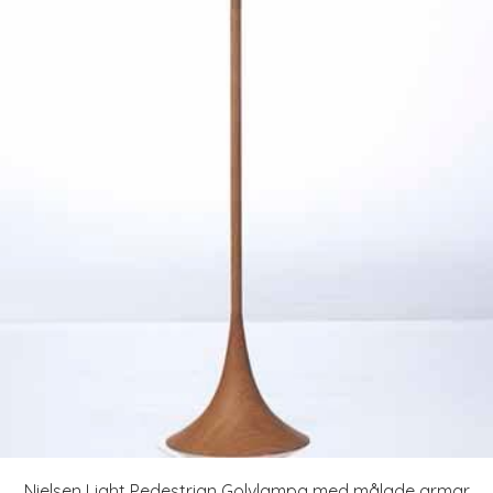
Nielsen Light Pedestrian Golvlampa med målade armar