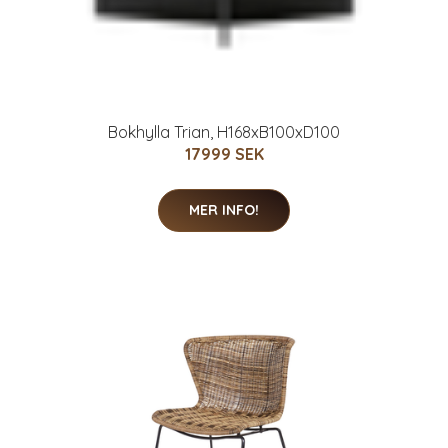
Bokhylla Trian, H168xB100xD100
17999 SEK
MER INFO!