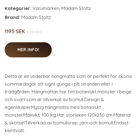
Kategorier:
Varumärken
,
Madam Stoltz
Brand:
Madam Stoltz
1195 SEK
1525 SEK
MER INFO!
Detta är en underbar hängmatta som är perfekt för sköna
sommardagar att lugnt gunga i på stranden eller i
trädgården. Hängmattan har fint botaniskt mönster i beige
och svart som är tillverkat av bomull.Design &
egenskaperMysig hängmatta med botaniskt
mönster.Maxvikt: 100 kg.Har storleken 120x230 cm.Material
& skötselTillverkad av bomullsrep, järn och bomull.Endast
kemtvätt.