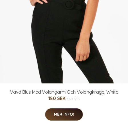
Vävd Blus Med Volangärm Och Volangkrage, White
180 SEK
360 SEK
MER INFO!