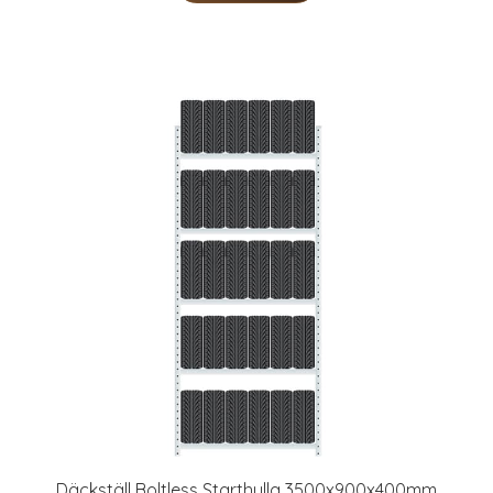
Däckställ Boltless Starthylla 3500x900x400mm