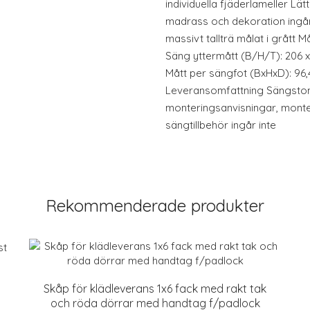
individuella fjäderlameller Lä
madrass och dekoration ingår 
massivt tallträ målat i grått M
Säng yttermått (B/H/T): 206 x
Mått per sängfot (BxHxD): 96,4
Leveransomfattning Sängsto
monteringsanvisningar, monte
sängtillbehör ingår inte
Rekommenderade produkter
Skåp för klädleverans 1x6 fack med rakt tak
och röda dörrar med handtag f/padlock