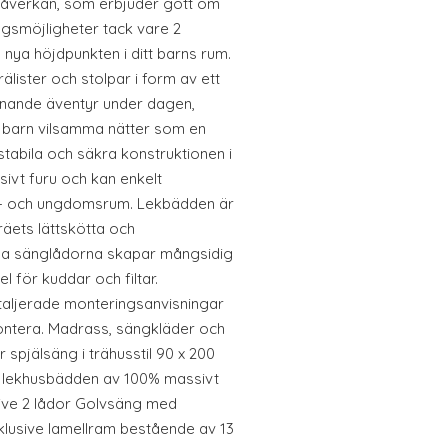
påverkan, som erbjuder gott om
gsmöjligheter tack vare 2
 nya höjdpunkten i ditt barns rum.
lister och stolpar i form av ett
ännande äventyr under dagen,
t barn vilsamma nätter som en
stabila och säkra konstruktionen i
sivt furu och kan enkelt
arn- och ungdomsrum. Lekbädden är
träets lättskötta och
liga sänglådorna skapar mångsidig
l för kuddar och filtar.
aljerade monteringsanvisningar
ontera. Madrass, sängkläder och
r spjälsäng i trähusstil 90 x 200
av lekhusbädden av 100% massivt
sive 2 lådor Golvsäng med
klusive lamellram bestående av 13