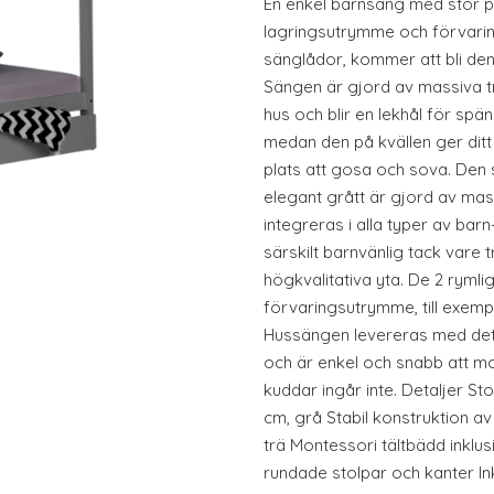
En enkel barnsäng med stor 
lagringsutrymme och förvarin
sänglådor, kommer att bli den
Sängen är gjord av massiva trä
hus och blir en lekhål för sp
medan den på kvällen ger dit
plats att gosa och sova. Den 
elegant grått är gjord av mas
integreras i alla typer av b
särskilt barnvänlig tack vare 
högkvalitativa yta. De 2 rym
förvaringsutrymme, till exempe
Hussängen levereras med det
och är enkel och snabb att m
kuddar ingår inte. Detaljer Sto
cm, grå Stabil konstruktion 
trä Montessori tältbädd inklu
rundade stolpar och kanter In