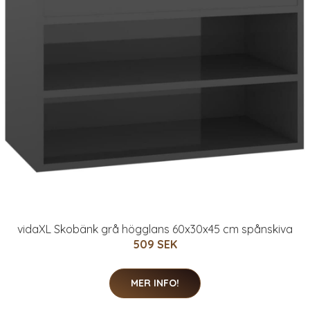
vidaXL Skobänk grå högglans 60x30x45 cm spånskiva
509 SEK
MER INFO!