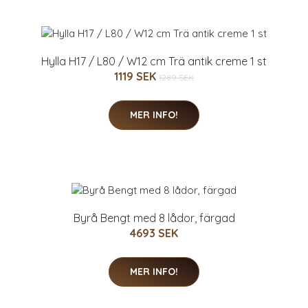
Hylla H17 / L80 / W12 cm Trä antik creme 1 st
1119 SEK
1289 SEK
MER INFO!
Byrå Bengt med 8 lådor, färgad
4693 SEK
MER INFO!