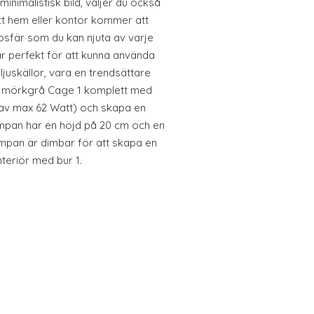
minimalistisk bild, väljer du också
tt hem eller kontor kommer att
osfär som du kan njuta av varje
r perfekt för att kunna använda
juskällor, vara en trendsättare
in mörkgrå Cage 1 komplett med
g av max 62 Watt) och skapa en
ampan har en höjd på 20 cm och en
mpan är dimbar för att skapa en
nteriör med bur 1.