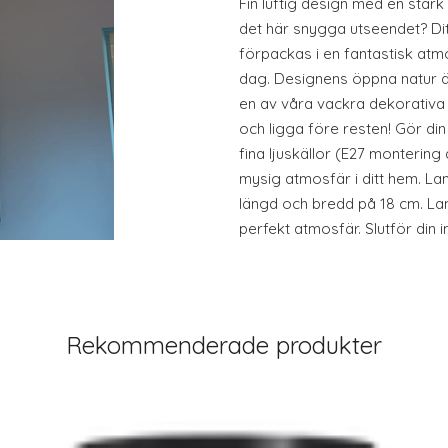
Fin luftig design med en stark 
det här snygga utseendet? Di
förpackas i en fantastisk atm
dag. Designens öppna natur ä
en av våra vackra dekorativa l
och ligga före resten! Gör d
fina ljuskällor (E27 monterin
mysig atmosfär i ditt hem. L
längd och bredd på 18 cm. La
perfekt atmosfär. Slutför din i
Rekommenderade produkter