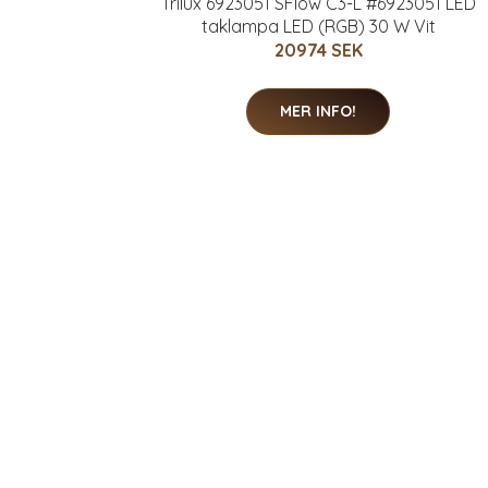
Trilux 6923051 SFlow C3-L #6923051 LED
taklampa LED (RGB) 30 W Vit
20974 SEK
MER INFO!