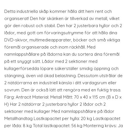
Detta industriella skåp kommer hålla ditt hem rent och
organiserat! Den här skänken är tillverkad av metall, vilket
gör den robust och stabil. Den har 2 justerbara hyllor och 2
lådor, med gott om förvaringsutrymme för att hålla dina
DVD-skivor, multimedieapparater, böcker och små viktiga
föremål organiserade och inom räckhåll. Med
namnlappshållare på lådorna kan du sortera dina föremål
på ett snyggt sätt. Lådor med 2 sektioner med
kullagerförsedda löpare säkerställer smidig öppning och
stängning, även vid ökad belastning. Dessutom utstrålar de
2 nätdörrarna en industriell känsla i ditt vardagsrum eller
sovrum. Den är också lätt att rengöra med en fuktig trasa.
Färg: Antracit Material: Metall Mått: 70 x 40 x 115 cm (B x D x
H) Har 2 nätdörrar 2 justerbara hyllor 2 lådor och 2
sektioner med kullager Med namnlappshållare på lådor
Metallhandtag Lastkapacitet per hylla: 20 kg Lastkapacitet
per låda: 8 kg Total lastkapacitet: 56 kg Montering krävs: Ja