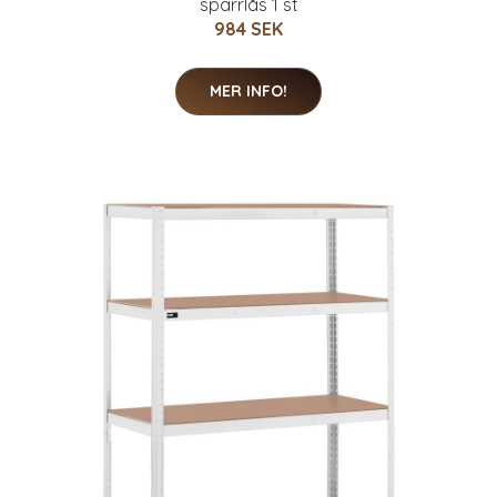
spärrlås 1 st
984 SEK
MER INFO!