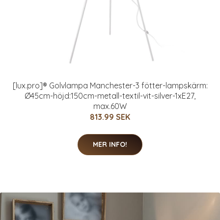
[lux.pro]® Golvlampa Manchester-3 fötter-lampskärm:
Ø45cm-höjd:150cm-metall-textil-vit-silver-1xE27,
max.60W
813.99 SEK
MER INFO!