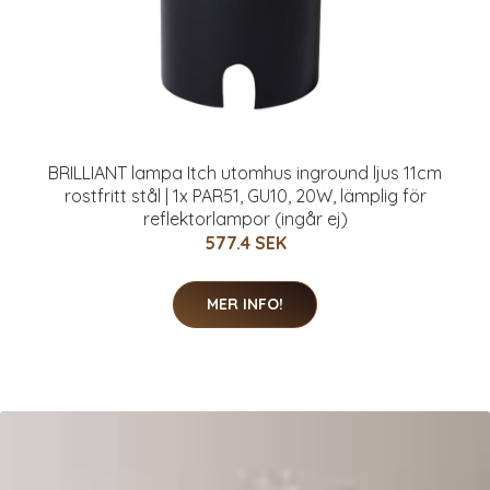
BRILLIANT lampa Itch utomhus inground ljus 11cm
rostfritt stål | 1x PAR51, GU10, 20W, lämplig för
reflektorlampor (ingår ej)
577.4 SEK
MER INFO!