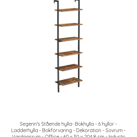
Segenn's Stående hylla- Bokhylla - 6 hyllor -
Ladderhylla - Bokförvaring - Dekoration - Sovrum -
Vardagsrum - Office - 60 x 30 x 204,8 cm - Industri