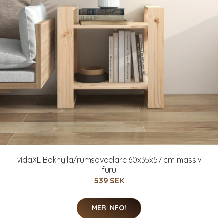
vidaXL Bokhylla/rumsavdelare 60x35x57 cm massiv
furu
539 SEK
MER INFO!