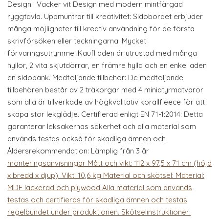
Design : Vacker vit Design med modern mintfärgad
ryggtavla. Uppmuntrar till kreativitet: Sidobordet erbjuder
många möjligheter till kreativ användning för de första
skrivförsöken eller teckningarna. Mycket
förvaringsutrymme: Kaufl aden är utrustad med många
hyllor, 2 vita skjutdörrar, en främre hylla och en enkel aden
en sidobänk. Medföljande tillbehör: De medföljande
tillbehören består av 2 träkorgar med 4 miniatyrmatvaror
som alla är tillverkade av högkvalitativ korallfleece för att
skapa stor lekglädje. Certifierad enligt EN 71-1:2014: Detta
garanterar leksakernas säkerhet och alla material som
används testas också för skadliga ämnen och
Åldersrekommendation: Lämplig från 3 år
monteringsanvisningar Mått och vikt: 112 x 97,5 x 71 cm (höjd
x bredd x djup). Vikt: 10,6 kg Material och skötsel: Material:
MDF lackerad och plywood Alla material som används
testas och certifieras för skadliga ämnen och testas
regelbundet under produktionen. Skötselinstruktioner: