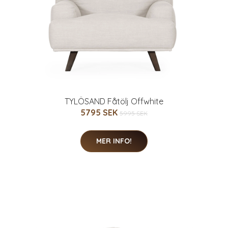
TYLÖSAND Fåtölj Offwhite
5795 SEK
5995 SEK
MER INFO!