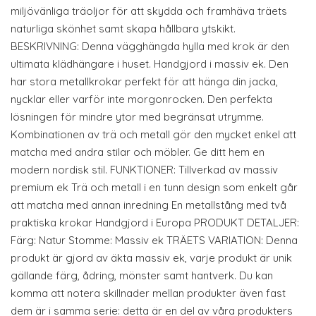
miljövänliga träoljor för att skydda och framhäva träets
naturliga skönhet samt skapa hållbara ytskikt.
BESKRIVNING: Denna vägghängda hylla med krok är den
ultimata klädhängare i huset. Handgjord i massiv ek. Den
har stora metallkrokar perfekt för att hänga din jacka,
nycklar eller varför inte morgonrocken. Den perfekta
lösningen för mindre ytor med begränsat utrymme.
Kombinationen av trä och metall gör den mycket enkel att
matcha med andra stilar och möbler. Ge ditt hem en
modern nordisk stil. FUNKTIONER: Tillverkad av massiv
premium ek Trä och metall i en tunn design som enkelt går
att matcha med annan inredning En metallstång med två
praktiska krokar Handgjord i Europa PRODUKT DETALJER:
Färg: Natur Stomme: Massiv ek TRÄETS VARIATION: Denna
produkt är gjord av äkta massiv ek, varje produkt är unik
gällande färg, ådring, mönster samt hantverk. Du kan
komma att notera skillnader mellan produkter även fast
dem är i samma serie: detta är en del av våra produkters