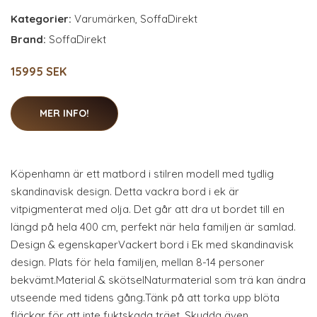
Kategorier:
Varumärken
,
SoffaDirekt
Brand:
SoffaDirekt
15995 SEK
MER INFO!
Köpenhamn är ett matbord i stilren modell med tydlig
skandinavisk design. Detta vackra bord i ek är
vitpigmenterat med olja. Det går att dra ut bordet till en
längd på hela 400 cm, perfekt när hela familjen är samlad.
Design & egenskaperVackert bord i Ek med skandinavisk
design. Plats för hela familjen, mellan 8-14 personer
bekvämt.Material & skötselNaturmaterial som trä kan ändra
utseende med tidens gång.Tänk på att torka upp blöta
fläckar för att inte fuktskada träet. Skydda även