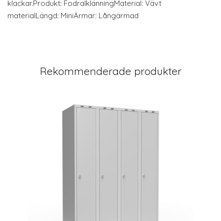
klackar.Produkt: FodralklänningMaterial: Vävt
materialLängd: MiniÄrmar: Långärmad
Rekommenderade produkter