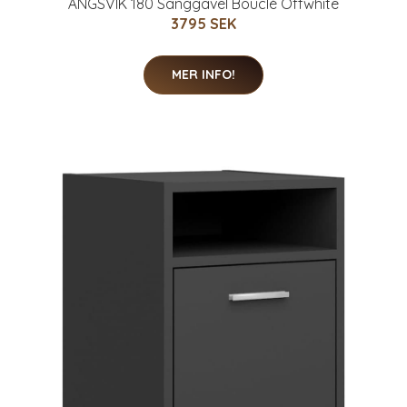
ÄNGSVIK 180 Sänggavel Bouclé Offwhite
3795 SEK
MER INFO!