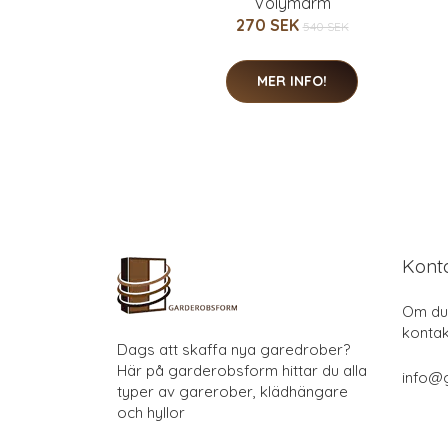
Volymärm
270 SEK
540 SEK
MER INFO!
Kont
Om du 
kontak
Dags att skaffa nya garedrober?
Här på garderobsform hittar du alla
info@
typer av garerober, klädhängare
och hyllor