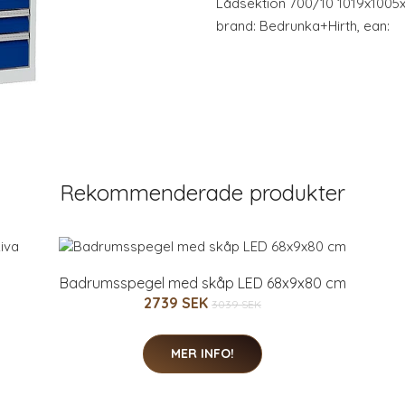
Lådsektion 700/10 1019x1005x
brand: Bedrunka+Hirth, ean:
Rekommenderade produkter
Badrumsspegel med skåp LED 68x9x80 cm
2739 SEK
3039 SEK
MER INFO!