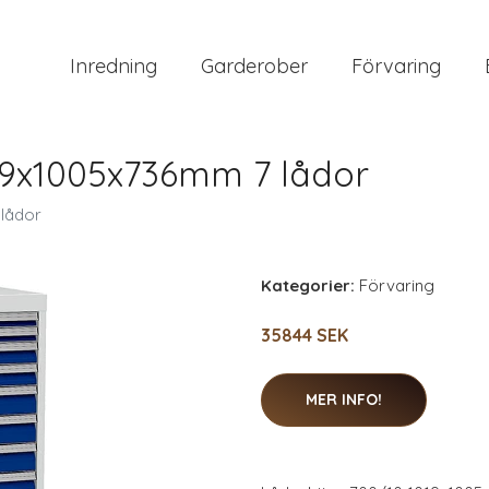
Inredning
Garderober
Förvaring
19x1005x736mm 7 lådor
lådor
Kategorier:
Förvaring
35844 SEK
MER INFO!