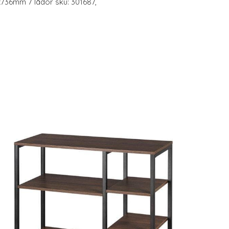
736mm 7 lådor sku: 301687,