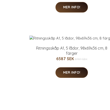
MER INFO!
Ritningsskåp A1, 5 lådor, 98x69x36 cm, 8
färger
6587 SEK
8787 SEK
MER INFO!