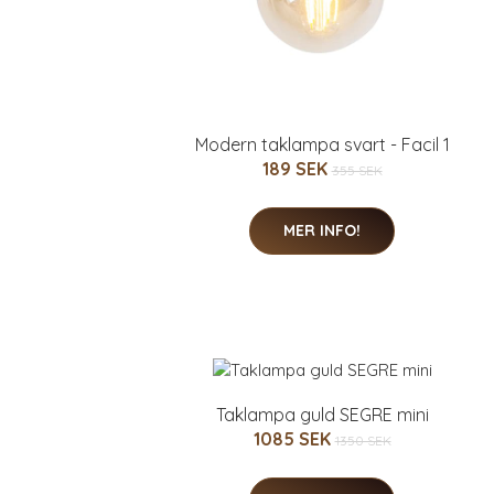
Modern taklampa svart - Facil 1
189 SEK
355 SEK
MER INFO!
Taklampa guld SEGRE mini
1085 SEK
1350 SEK