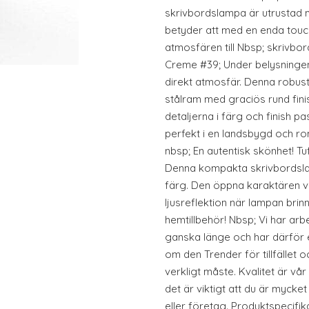
skrivbordslampa är utrustad 
betyder att med en enda touc
atmosfären till Nbsp; skrivbo
Creme #39; Under belysninge
direkt atmosfär. Denna robus
stålram med graciös rund finis
detaljerna i färg och finish
perfekt i en landsbygd och ro
nbsp; En autentisk skönhet! Tuf
Denna kompakta skrivbordsla
färg. Den öppna karaktären vi
ljusreflektion när lampan bri
hemtillbehör! Nbsp; Vi har arb
ganska länge och har därför
om den Trender för tillfället 
verkligt måste. Kvalitet är vår
det är viktigt att du är mycke
eller företag. Produktspecifik