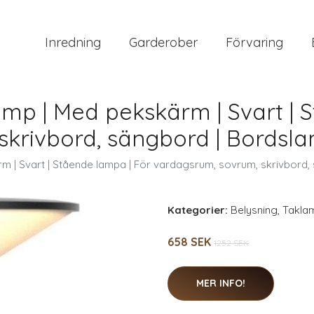
Inredning
Garderober
Förvaring
p | Med pekskärm | Svart | S
skrivbord, sängbord | Bordsla
| Svart | Stående lampa | För vardagsrum, sovrum, skrivbord,
Kategorier:
Belysning
,
Takla
658 SEK
1252 SEK
MER INFO!