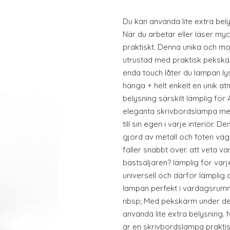
Du kan använda lite extra be
När du arbetar eller läser my
praktiskt. Denna unika och m
utrustad med praktisk pekskä
enda touch låter du lampan ly
hänga + helt enkelt en unik a
belysning särskilt lämplig fö
eleganta skrivbordslampa m
till sin egen i varje interiör.
gjord av metall och foten vägs
faller snabbt över. att veta v
bästsäljaren? lämplig för var
universell och därför lämplig a
lampan perfekt i vardagsrumm
nbsp; Med pekskärm under d
använda lite extra belysning. 
är en skrivbordslampa prakti