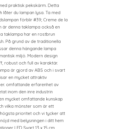
med praktisk pekskärm. Detta
h låter du lampan lysa. Ta med
rdslampan förblir #39; Creme de la
n är denna taklampa också en
ta taklampa har en rostbrun
h. På grund av de traditionella
 passar denna hängande lampa
mantisk miljö. Modern design
f, robust och full av karaktär.
mpa är gjord av ABS och i svart
sar en mycket attraktiv
nner. omfattande erfarenhet av
etat inom den inre industrin
 en mycket omfattande kunskap
och vilka mönster som är ett
 högsta prioritet och vi tycker att
t nöjd med belysningen i ditt hem
ationer LED Svart 13 x 15 cm