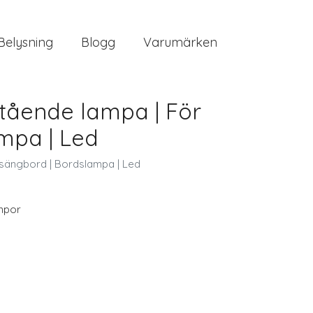
Belysning
Blogg
Varumärken
tående lampa | För
mpa | Led
 sängbord | Bordslampa | Led
mpor