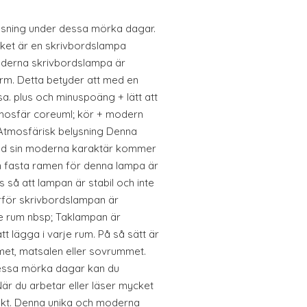
lysning under dessa mörka dagar.
cket är en skrivbordslampa
oderna skrivbordslampa är
rm. Detta betyder att med en
sa. plus och minuspoäng + lätt att
tmosfär coreuml; kör + modern
r Atmosfärisk belysning Denna
ed sin moderna karaktär kommer
 Den fasta ramen för denna lampa är
 så att lampan är stabil och inte
arför skrivbordslampan är
je rum nbsp; Taklampan är
tt lägga i varje rum. På så sätt är
et, matsalen eller sovrummet.
essa mörka dagar kan du
När du arbetar eller läser mycket
skt. Denna unika och moderna