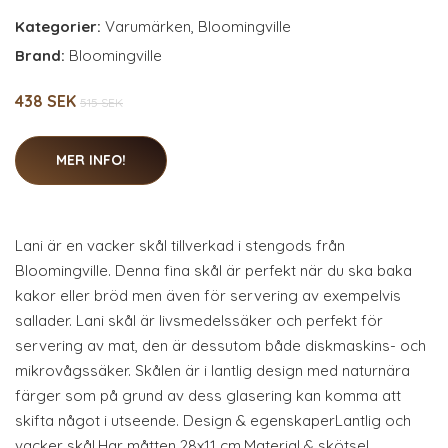
Kategorier:
Varumärken
,
Bloomingville
Brand:
Bloomingville
438 SEK
515 SEK
MER INFO!
Lani är en vacker skål tillverkad i stengods från
Bloomingville. Denna fina skål är perfekt när du ska baka
kakor eller bröd men även för servering av exempelvis
sallader. Lani skål är livsmedelssäker och perfekt för
servering av mat, den är dessutom både diskmaskins- och
mikrovågssäker. Skålen är i lantlig design med naturnära
färger som på grund av dess glasering kan komma att
skifta något i utseende. Design & egenskaperLantlig och
vacker skål.Har måtten 28x11 cm.Material & skötsel