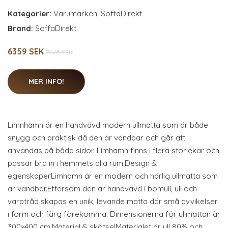
Kategorier:
Varumärken
,
SoffaDirekt
Brand:
SoffaDirekt
6359 SEK
7065 SEK
MER INFO!
Limnhamn är en handvävd modern ullmatta som är både
snygg och praktisk då den är vändbar och går att
användas på båda sidor. Limhamn finns i flera storlekar och
passar bra in i hemmets alla rum.Design &
egenskaperLimhamn är en modern och härlig ullmatta som
är vändbar.Eftersom den är handvävd i bomull, ull och
varptråd skapas en unik, levande matta där små avvikelser
i form och färg förekomma. Dimensionerna för ullmattan är
300x400 cm.Material & skötselMaterialet är ull 80% och