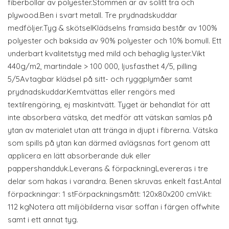
fiberbollar av polyester.Stommen är av solitt trä och
plywood.Ben i svart metall. Tre prydnadskuddar
medföljer.Tyg & skötselKlädselns framsida består av 100%
polyester och baksida av 90% polyester och 10% bomull. Ett
underbart kvalitetstyg med mild och behaglig lyster.Vikt
440g/m2, martindale > 100 000, ljusfasthet 4/5, pilling
5/5Avtagbar klädsel på sitt- och ryggplymåer samt
prydnadskuddar.Kemtvättas eller rengörs med
textilrengöring, ej maskintvätt. Tyget är behandlat för att
inte absorbera vätska, det medför att vätskan samlas på
ytan av materialet utan att tränga in djupt i fibrerna. Vätska
som spills på ytan kan därmed avlägsnas fort genom att
applicera en lätt absorberande duk eller
pappershandduk.Leverans & förpackningLevereras i tre
delar som hakas i varandra. Benen skruvas enkelt fast.Antal
förpackningar: 1 stFörpackningsmått: 120x80x200 cmVikt:
112 kgNotera att miljöbilderna visar soffan i färgen offwhite
samt i ett annat tyg.