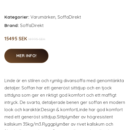
Kategorier:
Varumärken
,
SoffaDirekt
Brand:
SoffaDirekt
15495 SEK
18995 SEK
MER INFO!
Linde är en stilren och rymlig divansoffa med genomtänkta
detaljer. Soffan har ett generöst sittdjup och en tjock
sittdyna som ger en riktigt god komfort och ett maffigt
intryck. De svarta, detaljerade benen ger soffan en modern
look och karaktär.Design & komfortLinde har god komfort
med ett generöst sittdjup.Sittplymåer av högresistent
kallskum 35kg/m3.Ryggplymåer av rivet kallskum och