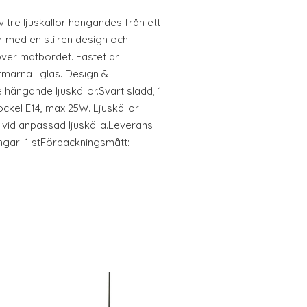
 tre ljuskällor hängandes från ett
 med en stilren design och
över matbordet. Fästet är
ärmarna i glas. Design &
ängande ljuskällor.Svart sladd, 1
ckel E14, max 25W. Ljuskällor
 vid anpassad ljuskälla.Leverans
ngar: 1 stFörpackningsmått: