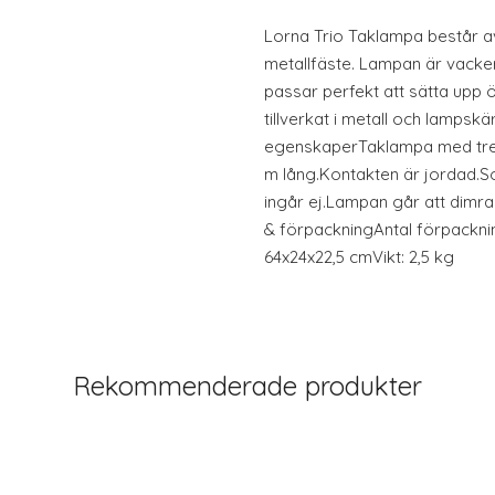
Lorna Trio Taklampa består av
metallfäste. Lampan är vacker
passar perfekt att sätta upp 
tillverkat i metall och lampsk
egenskaperTaklampa med tre h
m lång.Kontakten är jordad.So
ingår ej.Lampan går att dimra
& förpackningAntal förpackni
64x24x22,5 cmVikt: 2,5 kg
Rekommenderade produkter