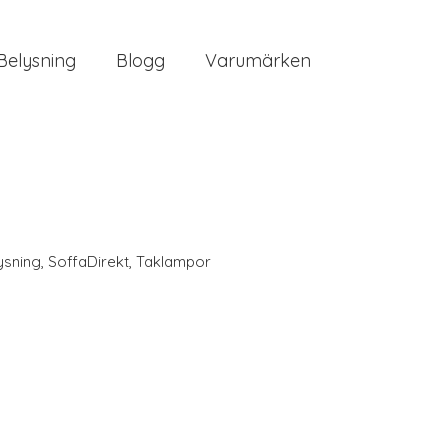
Belysning
Blogg
Varumärken
ysning
,
SoffaDirekt
,
Taklampor