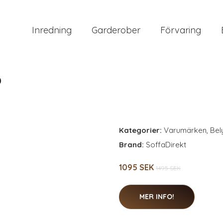
Inredning
Garderober
Förvaring
o
Kategorier:
Varumärken
,
Bel
Brand:
SoffaDirekt
1095 SEK
1495 SEK
MER INFO!