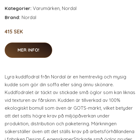
Kategorier:
Varumärken
,
Nordal
Brand:
Nordal
415 SEK
MER INFO!
Lyra kuddfodral från Nordal är en hemtrevlig och mysig
kudde som gör din soffa eller säng ännu skönare.
Kuddfodralet är täckt av stickade små öglor som kan liknas
vid texturen av fårskinn. Kudden är tillverkad av 100%
ekologiskt bomull som även är GOTS-märkt, vilket betyder
att det satts högre krav på miljöpåverkan under
produktion, distribution och paketering. Märkningen
säkerställer även att det ställs krav på arbetsförhållandena
i fabriken.Design & egenskaperStickade små öglor pryder