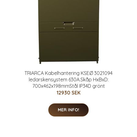
TRIARCA Kabelhantering KSEØ 3021094
ledarskensystem 630A.Skåp HxBxD:
700x462x198mmStål IP34D grönt
12930 SEK
MER INFO!