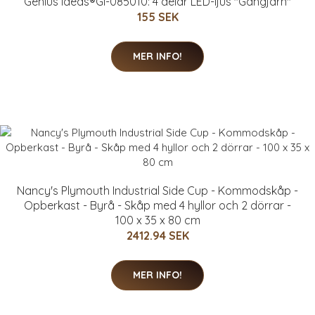
Genius Ideas®GI-085010: 4 delar LED-ljus "Gångjärn"
155 SEK
MER INFO!
Nancy's Plymouth Industrial Side Cup - Kommodskåp -
Opberkast - Byrå - Skåp med 4 hyllor och 2 dörrar -
100 x 35 x 80 cm
2412.94 SEK
MER INFO!