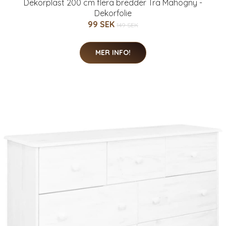
Dekorplast 200 cm flera bredder Trä Mahogny -
Dekorfolie
99 SEK
149 SEK
MER INFO!