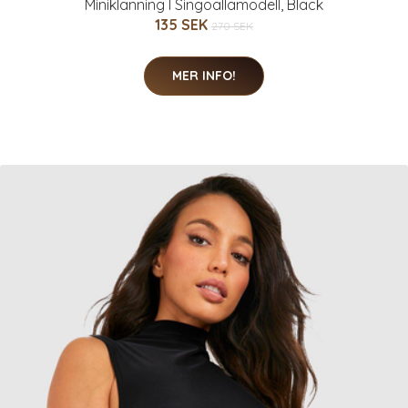
Miniklänning I Singoallamodell, Black
135 SEK
270 SEK
MER INFO!