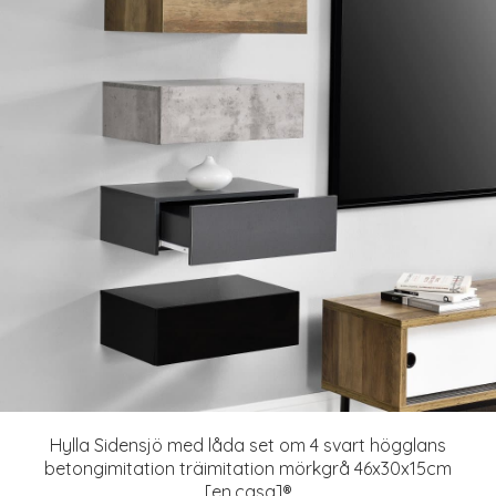
Hylla Sidensjö med låda set om 4 svart högglans
betongimitation träimitation mörkgrå 46x30x15cm
[en.casa]®