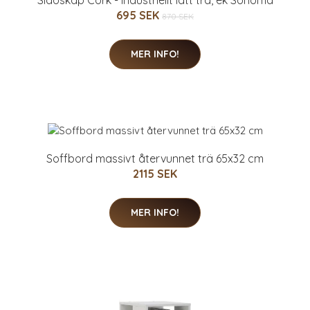
Sidoskåp Cork - Industriellt lätt trä, ek Sonoma
695 SEK
870 SEK
MER INFO!
Soffbord massivt återvunnet trä 65x32 cm
2115 SEK
MER INFO!