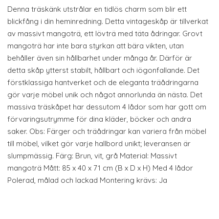
Denna träskänk utstrålar en tidlös charm som blir ett
blickfång i din heminredning. Detta vintageskåp är tillverkat
av massivt mangoträ, ett lövträ med täta ådringar. Grovt
mangoträ har inte bara styrkan att bära vikten, utan
behåller även sin hållbarhet under många år. Därför är
detta skåp ytterst stabilt, hållbart och iögonfallande. Det
förstklassiga hantverket och de eleganta träådringarna
gör varje möbel unik och något annorlunda än nästa. Det
massiva träskåpet har dessutom 4 lådor som har gott om
förvaringsutrymme för dina kläder, böcker och andra
saker. Obs: Färger och träådringar kan variera från möbel
till möbel, vilket gör varje hallbord unikt; leveransen är
slumpmässig. Färg: Brun, vit, grå Material: Massivt
mangoträ Mått: 85 x 40 x 71 cm (B x D x H) Med 4 lådor
Polerad, målad och lackad Montering krävs: Ja