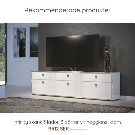
Rekommenderade produkter
Infinity skänk 3 lådor, 3 dörrar vit högglans, krom.
9512 SEK
15852 SEK