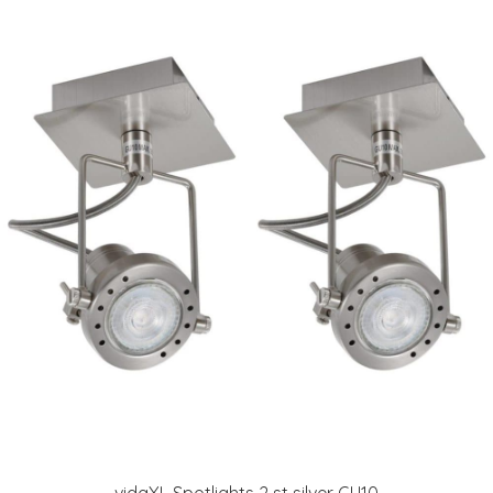
vidaXL Spotlights 2 st silver GU10