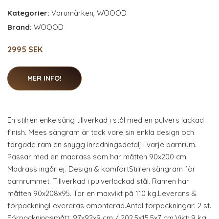
Kategorier:
Varumärken
,
WOOOD
Brand:
WOOOD
2995 SEK
MER INFO!
En stilren enkelsäng tillverkad i stål med en pulvers lackad
finish. Mees sängram är tack vare sin enkla design och
färgade ram en snygg inredningsdetalj i varje barnrum.
Passar med en madrass som har måtten 90x200 cm.
Madrass ingår ej. Design & komfortStilren sängram för
barnrummet. Tillverkad i pulverlackad stål. Ramen har
måtten 90x208x95. Tar en maxvikt på 110 kg.Leverans &
förpackningLevereras omonterad.Antal förpackningar: 2 st.
Förpackningsmått: 97x92x9 cm / 202,5x15,5x7 cm.Vikt: 9 kg