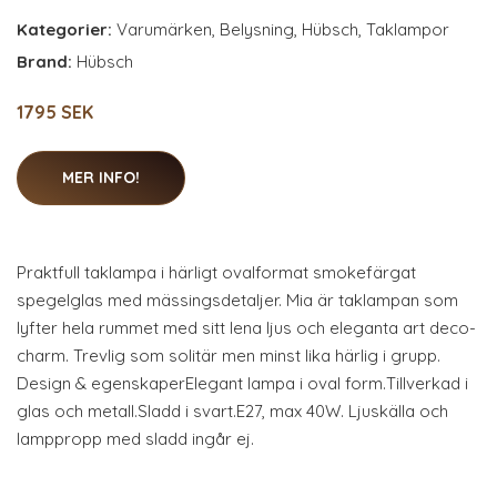
Kategorier:
Varumärken
,
Belysning
,
Hübsch
,
Taklampor
Brand:
Hübsch
1795 SEK
MER INFO!
Praktfull taklampa i härligt ovalformat smokefärgat
spegelglas med mässingsdetaljer. Mia är taklampan som
lyfter hela rummet med sitt lena ljus och eleganta art deco-
charm. Trevlig som solitär men minst lika härlig i grupp.
Design & egenskaperElegant lampa i oval form.Tillverkad i
glas och metall.Sladd i svart.E27, max 40W. Ljuskälla och
lamppropp med sladd ingår ej.