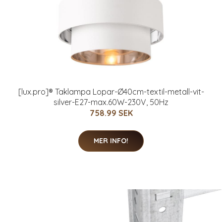
[lux.pro]® Taklampa Lopar-Ø40cm-textil-metall-vit-
silver-E27-max.60W-230V, 50Hz
758.99 SEK
MER INFO!