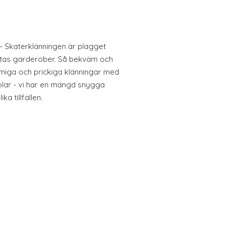
 - Skaterklänningen är plagget
istas garderober. Så bekväm och
iga och prickiga klänningar med
olar - vi har en mängd snygga
ka tillfällen.