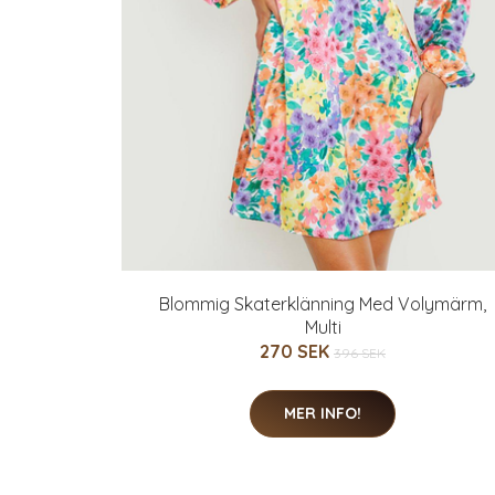
Blommig Skaterklänning Med Volymärm,
Multi
270 SEK
396 SEK
MER INFO!