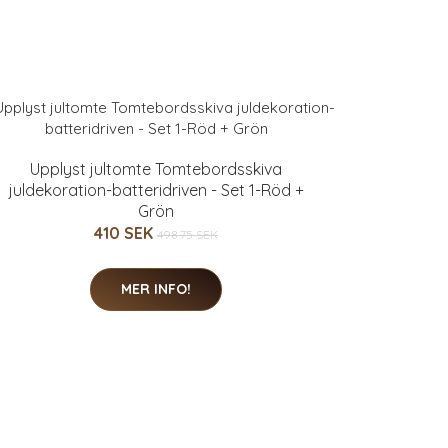
Upplyst jultomte Tomtebordsskiva
juldekoration-batteridriven - Set 1-Röd +
Grön
410 SEK
498.75 SEK
MER INFO!