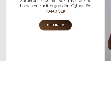
Garderob 4x300 mm Rakt tak 1 fack på
höjden Antracitfärgad dörr Cylinderlås
10440 SEK
MER INFO!