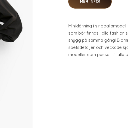
MER INFO!
Miniklänning i singoallamodell
som bör finnas i alla fashion
snygg på samma gång! Blomm
spetsdetaljer och veckade kj
modeller som passar till alla oli