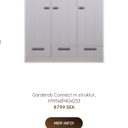
)
Garderob Connect m struktur,
H195xB140xD53
8799 SEK
MER INFO!