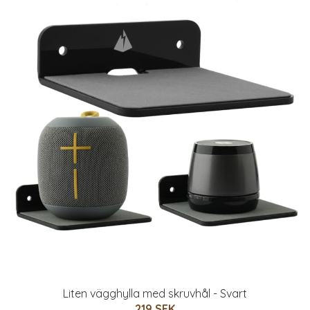
Liten vägghylla med skruvhål - Svart
219 SEK