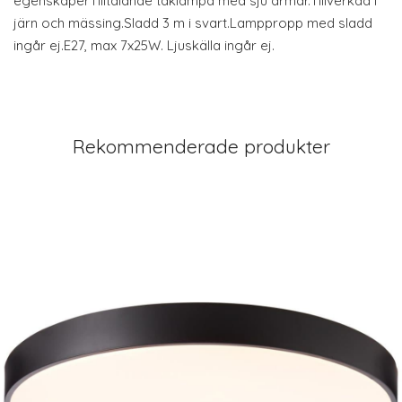
egenskaperTilltalande taklampa med sju armar.Tillverkad i
järn och mässing.Sladd 3 m i svart.Lamppropp med sladd
ingår ej.E27, max 7x25W. Ljuskälla ingår ej.
Rekommenderade produkter