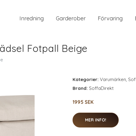
Inredning
Garderober
Förvaring
sel Fotpall Beige
ge
Kategorier:
Varumärken
,
Sof
Brand:
SoffaDirekt
1995 SEK
MER INFO!