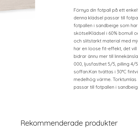
Förnya din fotpall på ett enkel
denna klädsel passar till fot
fotpallen i sandbeige som ha
skötselKlädsel i 60% bomull o
och slitstarkt material med mj
har en loose fit-effekt, det vill
bidrar ännu mer till linnekäns
000, ljusfasthet 5/5, pilling 
soffan.Kan tvättas i 30°C fintv
medelhög värme. Torktumlas ej
passar till fotpallen i sandbe
Rekommenderade produkter