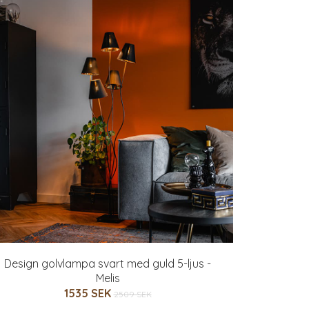
Design golvlampa svart med guld 5-ljus -
Melis
1535 SEK
2509 SEK