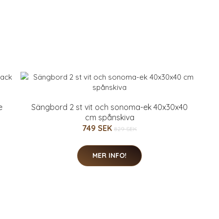
e
Sängbord 2 st vit och sonoma-ek 40x30x40
cm spånskiva
749 SEK
829 SEK
MER INFO!