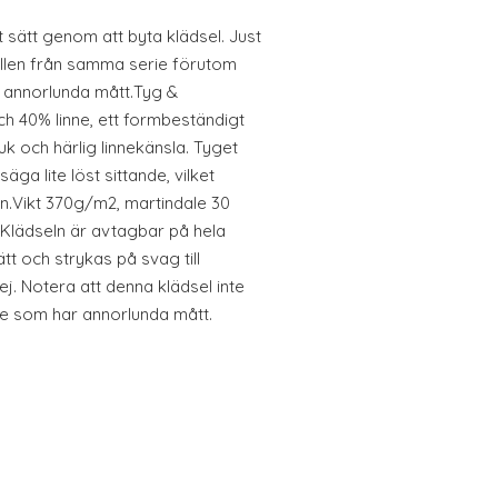
t sätt genom att byta klädsel. Just
pallen från samma serie förutom
r annorlunda mått.Tyg &
ch 40% linne, ett formbeständigt
uk och härlig linnekänsla. Tyget
 säga lite löst sittande, vilket
lan.Vikt 370g/m2, martindale 30
4/5Klädseln är avtagbar på hela
ätt och strykas på svag till
. Notera att denna klädsel inte
ige som har annorlunda mått.