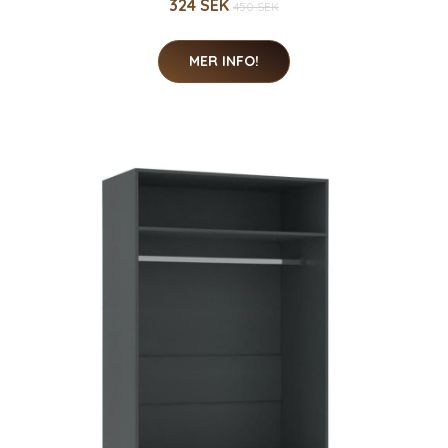
324 SEK
450 SEK
MER INFO!