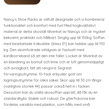
Nancy’s Shoe Racks är stilfullt designade och vi kombinerar
funktionalitet och komfort med fun! Med högkvalitativt
material är detta skoställ tillverkat av Nancys och är mycket
bekvämt, praktiskt och hållbart. Singlig upp till 150kg: Soffan
med bearbetade träkuddar (klass E1) kan laddas upp till 150
kg. Den skumfodrade sittdynan är fastsatt med
kardborreband så att den inte faller. Locket är tillverkat av
en blandning av bomull och linne och är luft genomsläppligt
och avtagbart, lätt att rengöra. Segreat
förvaringsutrymme: 10-fack erbjuder gott om
lagringsutrymme för olika saker. Skor upp till 30 cm långa
(vanligtvis storlek 44) passar också helt in i facken.
Dessutom kan du ställa skosoffan upprätt, då får du en
standardhylla. Stable och robust: De ytterfickorna kan
fördelas variabla med plankor, som hålls med små