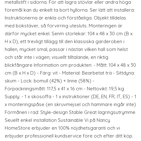
metallstift i sidorna. För att lagra stövlar eller andra höga
föremål kan du enkelt ta bort hyllorna. Ser lätt att installera:
Instruktionerna är enkla och förståeliga. Objekt tilldelas
med bokstäver, så förvirring utesluts. Monteringen är
därför mycket enkel. Senm storlekar: 104 x 48 x 30 cm (B x
H x D), ett trevligt tillägg till den klassiska garderoben i
hallen, mycket smal, passar i nästan vilken hall som helst
och står inte i vägen; visuellt tilltalande, en riktig
blickfångare Information om produkten: - Mått: 104 x 48 x 30
cm (B x H x D) - Färg: vit - Material: Bearbetat trä - Sittdyna:
skum - Lock: bomull (42%) + linne (58%) -
Förpackningsmått: 117,5 x 41 x 16 cm - Nettovikt: 19,5 kg
Supply: - 1 x skosoffa - 1 x instruktioner (DE, EN, FR, IT, ES) - 1
x monteringspåse (en skruvmejsel och hammare ingår inte)
Förmånen i rad: Style-design Stable Great lagringsutrymme
Seuellt enkel installation Sustainable Vi på Nancy
HomeStore erbjuder en 100% nöjdhetsgaranti och vi
erbjuder professionell kundservice före och efter ditt köp.