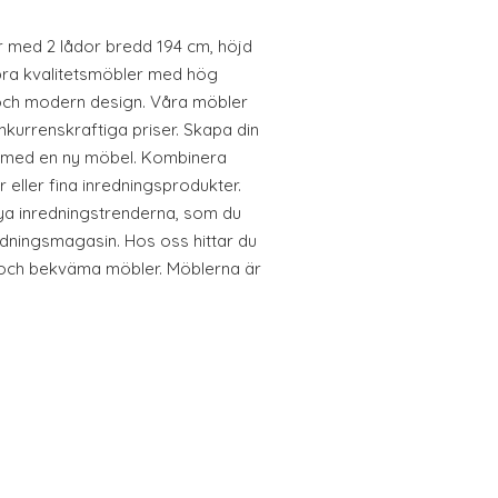
 med 2 lådor bredd 194 cm, höjd
 bra kvalitetsmöbler med hög
 och modern design. Våra möbler
onkurrenskraftiga priser. Skapa din
em med en ny möbel. Kombinera
ller fina inredningsprodukter.
nya inredningstrenderna, som du
edningsmagasin. Hos oss hittar du
 och bekväma möbler. Möblerna är