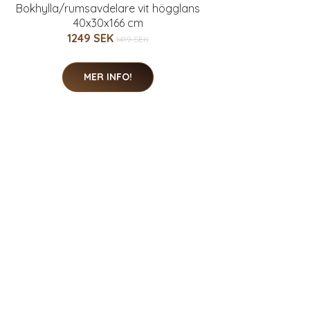
Bokhylla/rumsavdelare vit högglans
40x30x166 cm
1249 SEK
1419 SEK
MER INFO!