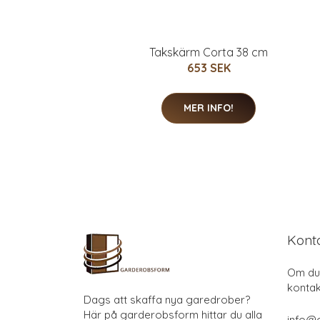
Takskärm Corta 38 cm
653 SEK
MER INFO!
Kont
Om du 
kontak
Dags att skaffa nya garedrober?
Här på garderobsform hittar du alla
info@