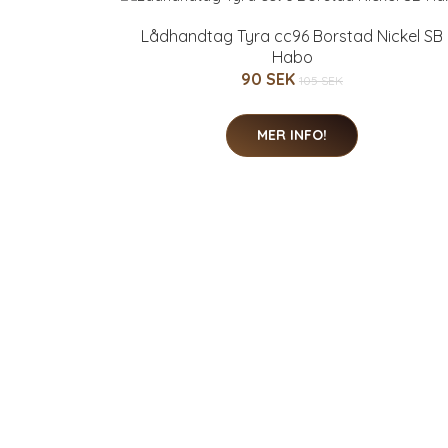
Lådhandtag Tyra cc96 Borstad Nickel SB
Habo
90 SEK
105 SEK
MER INFO!