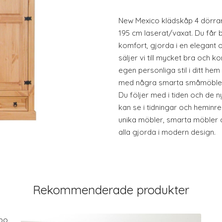
New Mexico klädskåp 4 dörrar
195 cm laserat/vaxat. Du får
komfort, gjorda i en elegant
säljer vi till mycket bra och k
egen personliga stil i ditt h
med några smarta småmöbler e
Du följer med i tiden och de 
kan se i tidningar och heminr
unika möbler, smarta möbler
alla gjorda i modern design.
Rekommenderade produkter