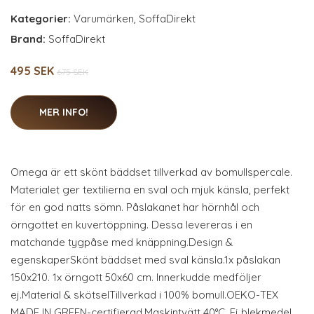
Kategorier:
Varumärken
,
SoffaDirekt
Brand:
SoffaDirekt
495 SEK
675 SEK
MER INFO!
Omega är ett skönt bäddset tillverkad av bomullspercale.
Materialet ger textilierna en sval och mjuk känsla, perfekt
för en god natts sömn. Påslakanet har hörnhål och
örngottet en kuvertöppning. Dessa levereras i en
matchande tygpåse med knäppning.Design &
egenskaperSkönt bäddset med sval känsla.1x påslakan
150x210. 1x örngott 50x60 cm. Innerkudde medföljer
ej.Material & skötselTillverkad i 100% bomull.OEKO-TEX
MADE IN GREEN-certifierad.Maskintvätt 40°C. Ej blekmedel.