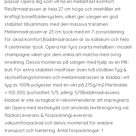
passar Opera dig som vill ha en mellanfast komfort.
Resårmadrassen är hela 27 cm höga och innehåller ett
kraftigt bonellfjädersystem, vilket ger sängen en god
stabilitet tillsammans med den massiva träramen.
Mellanmadrassen är 23 cm tjock med en 7-zonsindelning
för ökad komfort.Bäddmadrassen är av kallskum och hela
9 centimeter tjock. Opera har fyra svarta metallben i modell
champagne vilket gör dem enkla att matcha med övrig
inredning. Dessa monteras på sängen med hjälp av en M8-
bult. För extra stabilitet medföljer även två stödben.Tyg &
skötselSängstommen och mellanmadrassen är klädda i ett
tyg av 100% polyester med en vikt på 275g/m2.Martindale:
> 100 000, ljusfasthet: 5/5, pilling: 5/5Bäddmadrassens
klädsel är inte avtagbar.Vi rekommenderar att impregnera
din Opera med textilskydd och använda textilrengöring vid
fläckar.Leverans & förpackningLevereras
vakuumförpackad och delvis monterad för enklare
transport och hantering. Antal förpackningar: 1