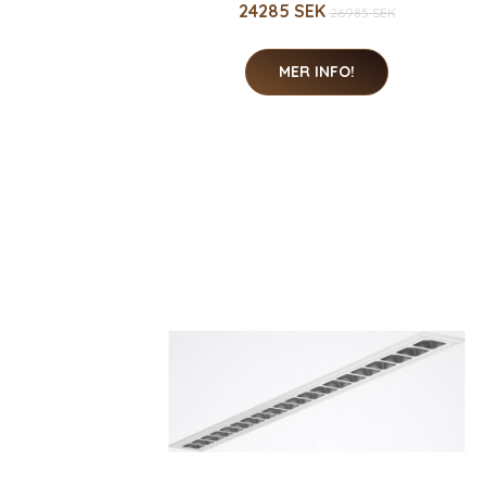
24285 SEK
26985 SEK
MER INFO!