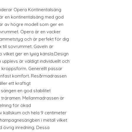
uderar Opera Kontinentalsäng
r en kontinentalsäng med god
 är av högre modell som ger en
 sovrummet. Opera är en vacker
sammetstyg och är perfekt för dig
yx till sovrummet. Gaveln är
 vilket ger en lyxig känsla.Design
pplevs är väldigt individuellt och
ch kroppsform. Generellt passar
lanfast komfort. Resårmadrassen
ler ett kraftigt
 sängen en god stabilitet
 träramen. Mellanmadrassen är
elning för ökad
 kallskum och hela 9 centimeter
champagnesängben i metall vilket
 övrig inredning. Dessa