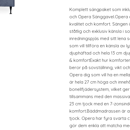
Komplett sängpaket som inkl
och Opera Sänggavel.Opera ä
kvalitet och komfort. Sängen
ståtlig och exklusiv känsla i
inredningspjäs med sitt lena 
som vill tillföra en känsla av l
djuphäftad och hela 13 cm djup
& komfortExakt hur komforten u
beror på sovställning, vikt o
Opera dig som vill ha en mel
är hela 27 cm höga och innehål
bonellfjädersystem, vilket ger
tillsammans med den massiva
23 cm tjock med en 7-zonsind
komfort.Bäddmadrassen är av
tjock. Opera har fyra svarta 
gör dem enkla att matcha med