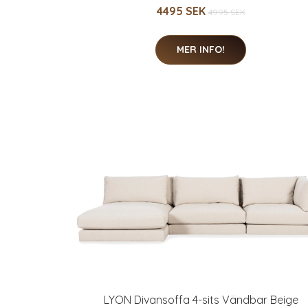
4495 SEK
4995 SEK
MER INFO!
LYON Divansoffa 4-sits Vändbar Beige