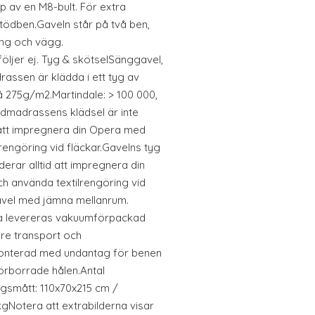
 av en M8-bult. För extra
stödben.Gaveln står på två ben,
äng och vägg.
ljer ej. Tyg & skötselSänggavel,
ssen är klädda i ett tyg av
å 275g/m2.Martindale: > 100 000,
Bäddmadrassens klädsel är inte
tt impregnera din Opera med
rengöring vid fläckar.Gavelns tyg
erar alltid att impregnera din
h använda textilrengöring vid
avel med jämna mellanrum.
a levereras vakuumförpackad
are transport och
monterad med undantag för benen
förborrade hålen.Antal
ngsmått: 110x70x215 cm /
kgNotera att extrabilderna visar