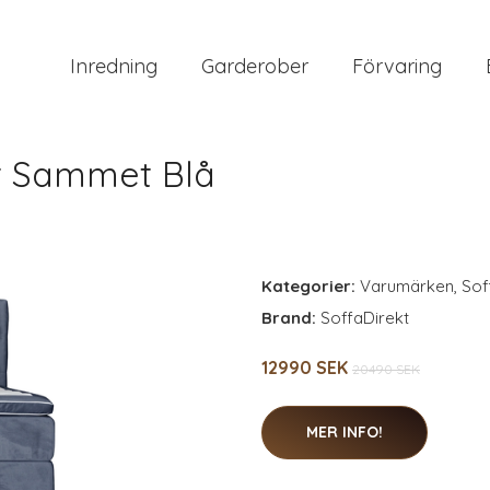
Inredning
Garderober
Förvaring
t Sammet Blå
Kategorier:
Varumärken
,
Sof
Brand:
SoffaDirekt
12990 SEK
20490 SEK
MER INFO!