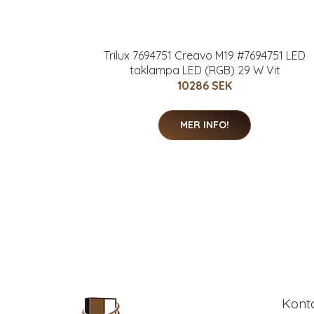
Trilux 7694751 Creavo M19 #7694751 LED
taklampa LED (RGB) 29 W Vit
10286 SEK
MER INFO!
Kont