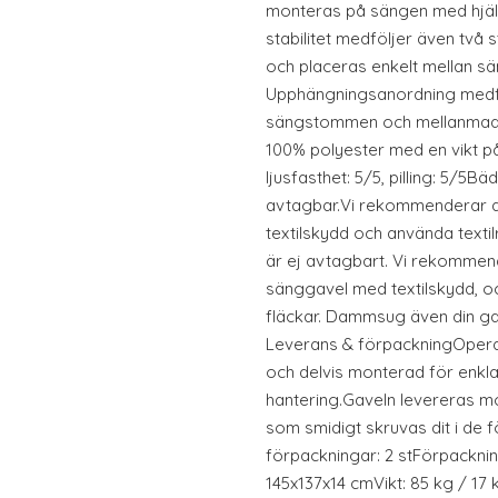
monteras på sängen med hjälp
stabilitet medföljer även två 
och placeras enkelt mellan s
Upphängningsanordning medfö
sängstommen och mellanmadra
100% polyester med en vikt p
ljusfasthet: 5/5, pilling: 5/5
avtagbar.Vi rekommenderar a
textilskydd och använda textil
är ej avtagbart. Vi rekommend
sänggavel med textilskydd, oc
fläckar. Dammsug även din g
Leverans & förpackningOper
och delvis monterad för enkl
hantering.Gaveln levereras 
som smidigt skruvas dit i de 
förpackningar: 2 stFörpackni
145x137x14 cmVikt: 85 kg / 17 