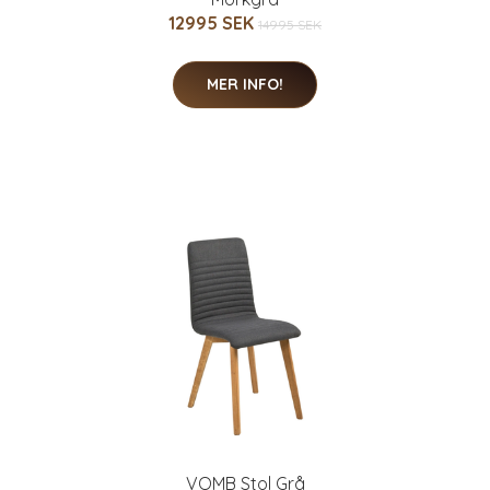
12995 SEK
14995 SEK
MER INFO!
VOMB Stol Grå