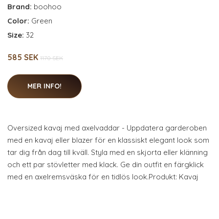
Brand:
boohoo
Color:
Green
Size:
32
585 SEK
1170 SEK
MER INFO!
Oversized kavaj med axelvaddar - Uppdatera garderoben
med en kavaj eller blazer för en klassiskt elegant look som
tar dig från dag till kväll. Styla med en skjorta eller klänning
och ett par stövletter med klack. Ge din outfit en färgklick
med en axelremsväska för en tidlös look.Produkt: Kavaj