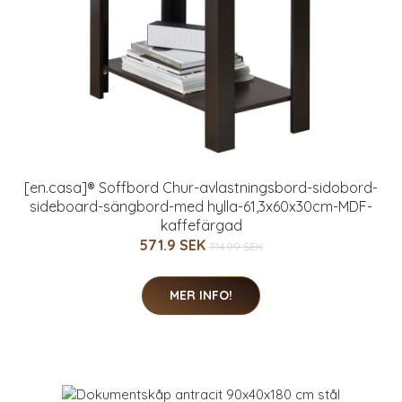
[en.casa]® Soffbord Chur-avlastningsbord-sidobord-
sideboard-sängbord-med hylla-61,3x60x30cm-MDF-
kaffefärgad
571.9 SEK
714.99 SEK
MER INFO!