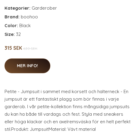
Kategorier:
Garderober
Brand:
boohoo
Color:
Black
Size:
32
315 SEK
630 SEK
MER INFO!
Petite - Jumpsuit i sammet med korsett och halterneck - En
jumpsuit är ett fantastiskt plagg som bör finnas i varje
garderob. I vår petite-kollektion finns mångsidiga jumpsuits
du kan ha både till vardags och fest. Styla med sneakers
eller höga klackar och en axelremsväska för en helt perfekt
stil.Produkt: JumpsuitMaterial: Vävt material