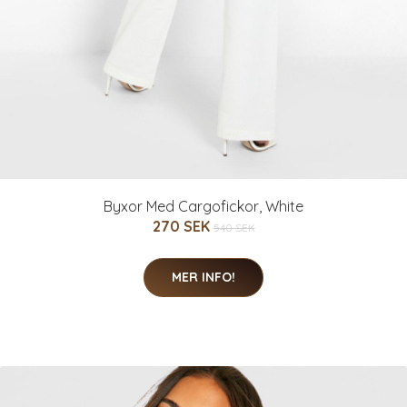
Byxor Med Cargofickor, White
270 SEK
540 SEK
MER INFO!