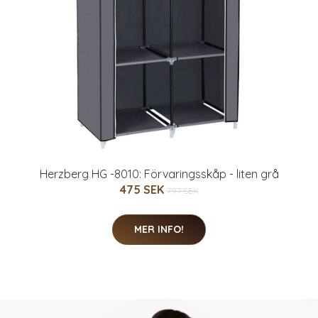
Herzberg HG -8010: Förvaringsskåp - liten grå
475 SEK
797 SEK
MER INFO!