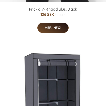
Prickig V-Ringad Blus, Black
126 SEK
324 SEK
MER INFO!