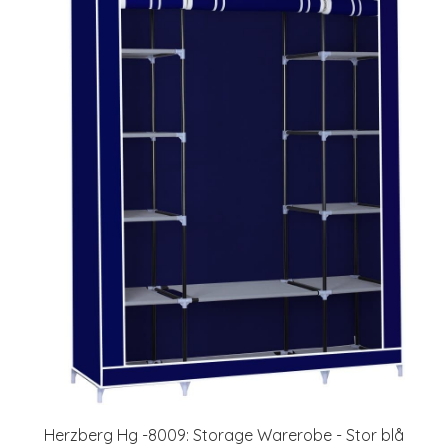
Herzberg Hg -8009: Storage Warerobe - Stor blå