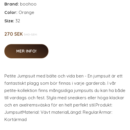
Brand:
boohoo
Color:
Orange
Size:
32
270 SEK
540 SEK
MER INFO!
Petite Jumpsuit med bälte och vida ben - En jumpsuit är ett
fantastiskt plagg som bör finnas i varje garderob. I vår
petite-kollektion finns mångsidiga jumpsuits du kan ha både
till vardags och fest. Styla med sneakers eller höga klackar
och en axelremsväska för en helt perfekt stil.Produkt:
JumpsuitMaterial: Vävt materialLängd: RegularÄrmar:
Kortärmad