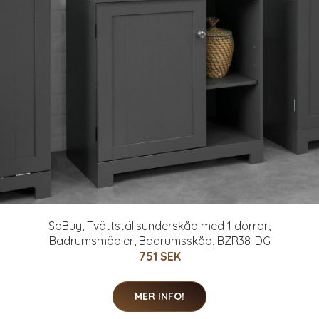
SoBuy, Tvättställsunderskåp med 1 dörrar,
Badrumsmöbler, Badrumsskåp, BZR38-DG
751 SEK
MER INFO!