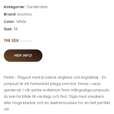
Kategorier:
Garderober
Brand:
boohoo
Color:
White
Size:
34
198 SEK
396 SEK
MER INFO!
Petite - Playsuit med broderie anglaise och knytdetalj - En
jumpsuit är ett fantastiskt plagg som bör finnas i varje
garderob. I vår petite-kollektion finns mångsidiga jumpsuits
du kan ha både till vardags och fest. Styla med sneakers
eller höga klackar och en axelremsväska för en helt perfekt
stil.