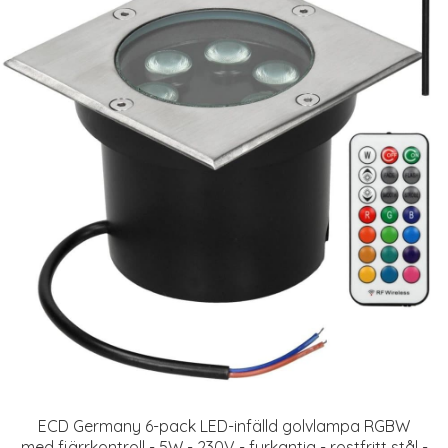
ECD Germany 6-pack LED-infälld golvlampa RGBW
med fjärrkontroll - 5W - 230V - fyrkantig - rostfritt stål -