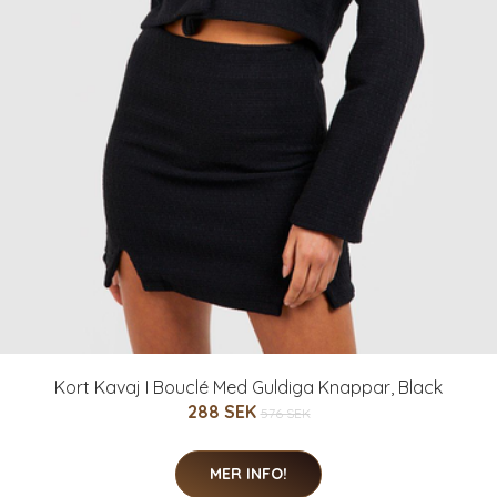
Kort Kavaj I Bouclé Med Guldiga Knappar, Black
288 SEK
576 SEK
MER INFO!