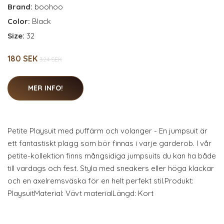
Brand:
boohoo
Color:
Black
Size:
32
180 SEK
324 SEK
MER INFO!
Petite Playsuit med puffärm och volanger - En jumpsuit är
ett fantastiskt plagg som bör finnas i varje garderob. I vår
petite-kollektion finns mångsidiga jumpsuits du kan ha både
till vardags och fest. Styla med sneakers eller höga klackar
och en axelremsväska för en helt perfekt stil.Produkt:
PlaysuitMaterial: Vävt materialLängd: Kort